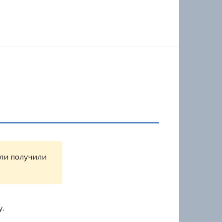
или получили
у.