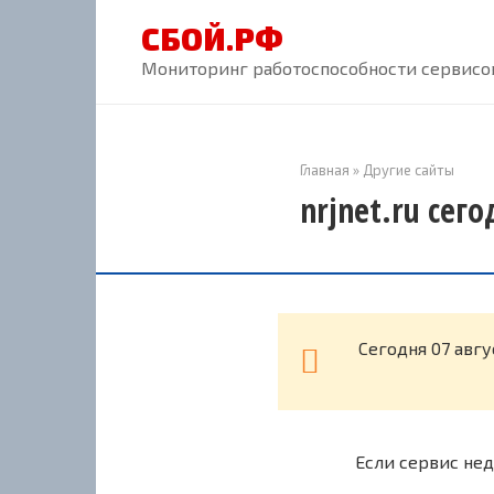
Перейти
СБОЙ.РФ
к
контенту
Мониторинг работоспособности сервисов
Главная
»
Другие сайты
nrjnet.ru сег
Cегодня 07 авгу
Если сервис нед