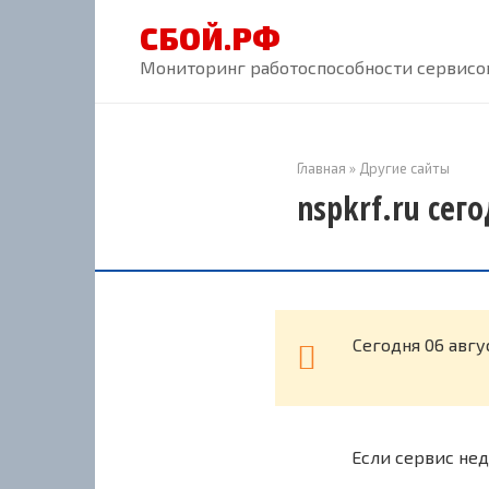
Перейти
СБОЙ.РФ
к
контенту
Мониторинг работоспособности сервисов
Главная
»
Другие сайты
nspkrf.ru сег
Cегодня 06 авгу
Если сервис нед