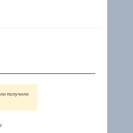
или получили
у.