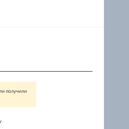
или получили
у.