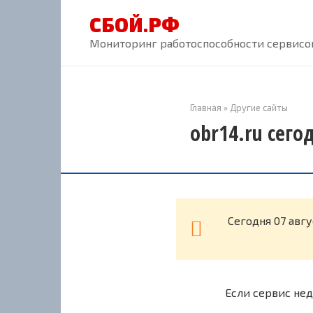
Перейти
СБОЙ.РФ
к
контенту
Мониторинг работоспособности сервисов
Главная
»
Другие сайты
obr14.ru сего
Cегодня 07 авг
Если сервис нед