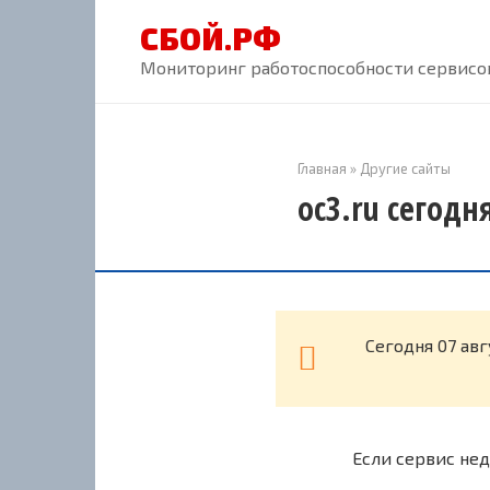
Перейти
СБОЙ.РФ
к
контенту
Мониторинг работоспособности сервисов
Главная
»
Другие сайты
oc3.ru сегодн
Cегодня 07 ав
Если сервис нед