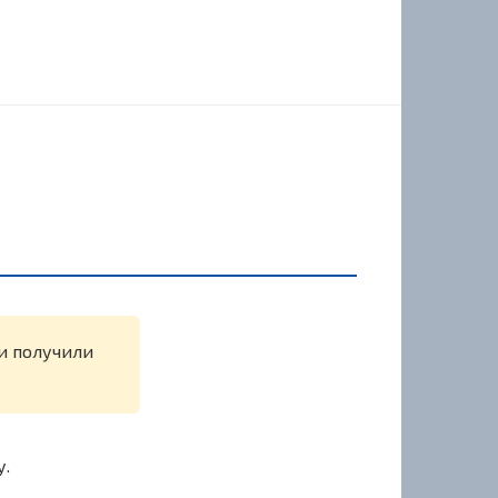
ли получили
у.