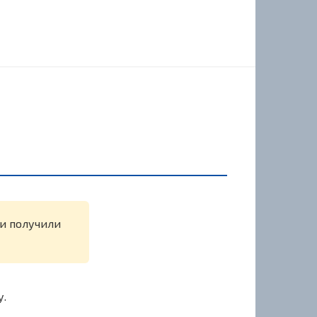
ли получили
у.