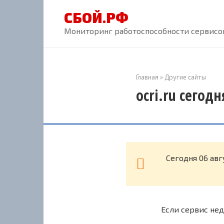
Перейти
СБОЙ.РФ
к
контенту
Мониторинг работоспособности сервисов
Главная
»
Другие сайты
ocri.ru сегод
Cегодня 06 авг
Если сервис нед