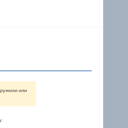
наружили или
у.