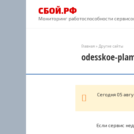
Перейти
СБОЙ.РФ
к
контенту
Мониторинг работоспособности сервисов
Главная
»
Другие сайты
odesskoe-plam
Cегодня 05 авгу
Если сервис нед