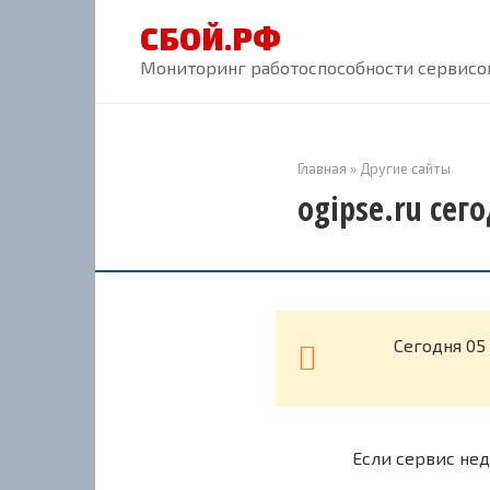
Перейти
СБОЙ.РФ
к
контенту
Мониторинг работоспособности сервисов
Главная
»
Другие сайты
ogipse.ru сег
Cегодня 05
Если сервис нед