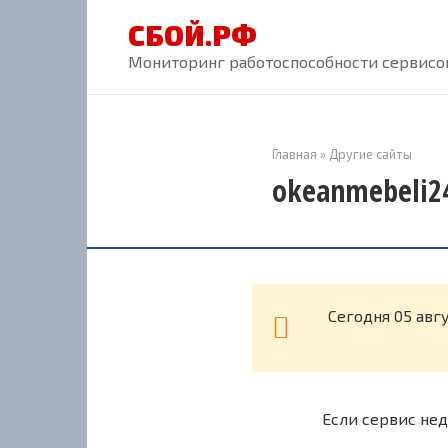
Перейти
СБОЙ.РФ
к
контенту
Мониторинг работоспособности сервисов
Главная
»
Другие сайты
okeanmebeli24
Cегодня 05 авг
Если сервис нед