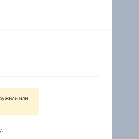
аружили или
у.