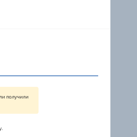
или получили
у.