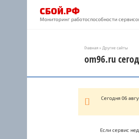
Перейти
СБОЙ.РФ
к
контенту
Мониторинг работоспособности сервисов
Главная
»
Другие сайты
om96.ru сегод
Cегодня 06 авг
Если сервис нед