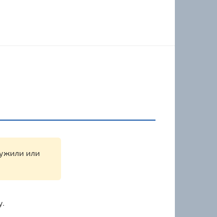
ружили или
у.