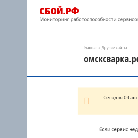
Перейти
СБОЙ.РФ
к
контенту
Мониторинг работоспособности сервисов
Главная
»
Другие сайты
омсксварка.р
Cегодня 03 ав
Если сервис нед