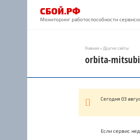
Перейти
СБОЙ.РФ
к
контенту
Мониторинг работоспособности сервисов
Главная
»
Другие сайты
orbita-mitsub
Cегодня 03 авгу
Если сервис нед