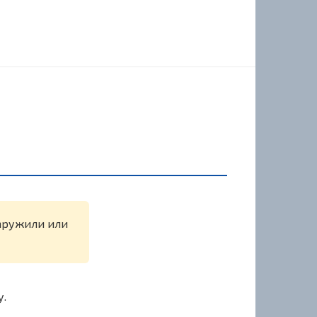
бнаружили или
у.