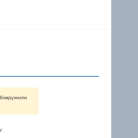
 обнаружили
у.