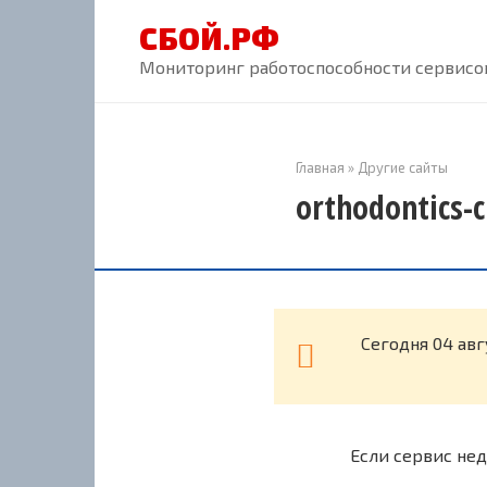
Перейти
СБОЙ.РФ
к
контенту
Мониторинг работоспособности сервисов
Главная
»
Другие сайты
orthodontics-c
Cегодня 04 авг
Если сервис нед