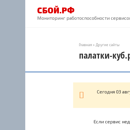
Перейти
СБОЙ.РФ
к
контенту
Мониторинг работоспособности сервисов
Главная
»
Другие сайты
палатки-куб.
Cегодня 03 ав
Если сервис нед