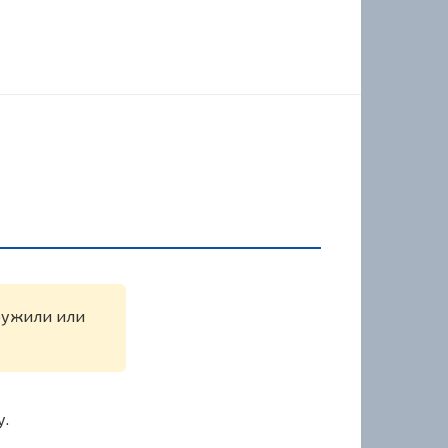
аружили или
у.