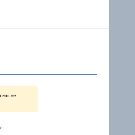
м мы не
у.