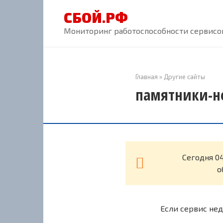
Перейти
СБОЙ.РФ
к
контенту
Мониторинг работоспособности сервисов
Главная
»
Другие сайты
памятники-не
Cегодня 0
о
Если сервис нед