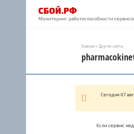
Перейти
СБОЙ.РФ
к
контенту
Мониторинг работоспособности сервисов
Главная
»
Другие сайты
pharmacokinet
Cегодня 07 ав
Если сервис нед