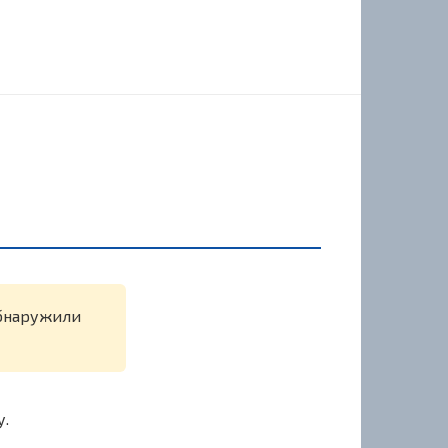
обнаружили
у.