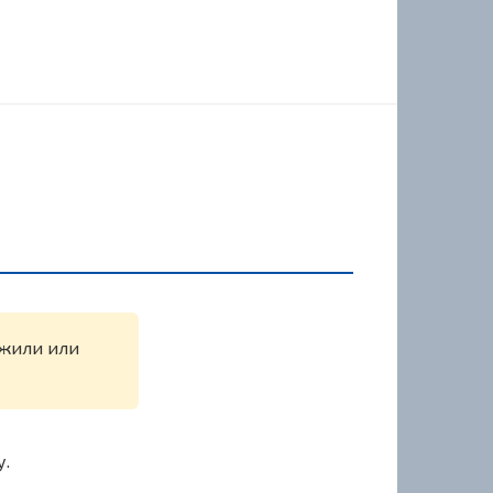
ужили или
у.