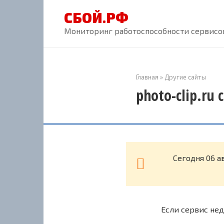
Перейти
СБОЙ.РФ
к
контенту
Мониторинг работоспособности сервисов
Главная
»
Другие сайты
photo-clip.ru
Cегодня 06 а
Если сервис нед