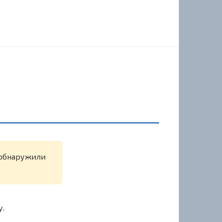
е обнаружили
у.