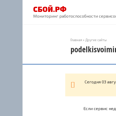
Перейти
СБОЙ.РФ
к
контенту
Мониторинг работоспособности сервисов
Главная
»
Другие сайты
podelkisvoimi
Cегодня 03 авгу
Если сервис нед