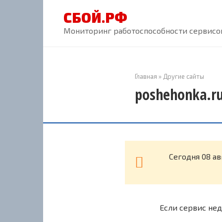
Перейти
СБОЙ.РФ
к
контенту
Мониторинг работоспособности сервисов
Главная
»
Другие сайты
poshehonka.ru
Cегодня 08 ав
Если сервис нед