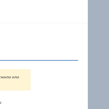
ружили или
у.