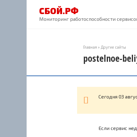
Перейти
СБОЙ.РФ
к
контенту
Мониторинг работоспособности сервисов
Главная
»
Другие сайты
postelnoe-bel
Cегодня 03 авгу
Если сервис нед