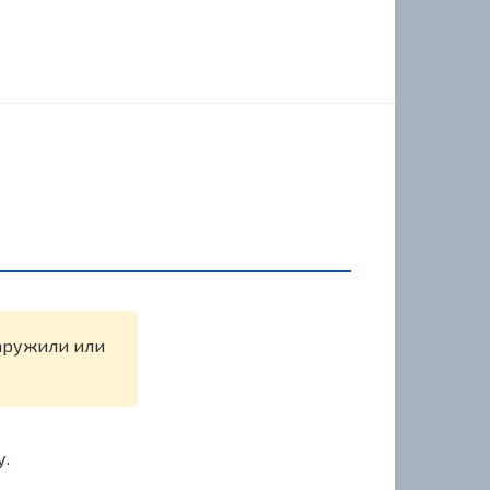
наружили или
у.