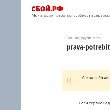
Перейти
СБОЙ.РФ
к
контенту
Мониторинг работоспособности сервисов
Главная
»
Другие сайты
prava-potrebi
Cегодня 04 авг
Если сервис нед