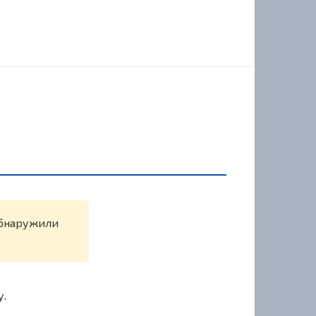
 обнаружили
у.