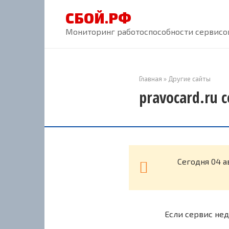
Перейти
СБОЙ.РФ
к
контенту
Мониторинг работоспособности сервисов
Главная
»
Другие сайты
pravocard.ru 
Cегодня 04 а
Если сервис нед