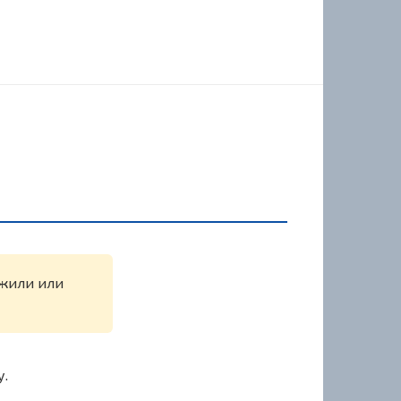
ужили или
у.