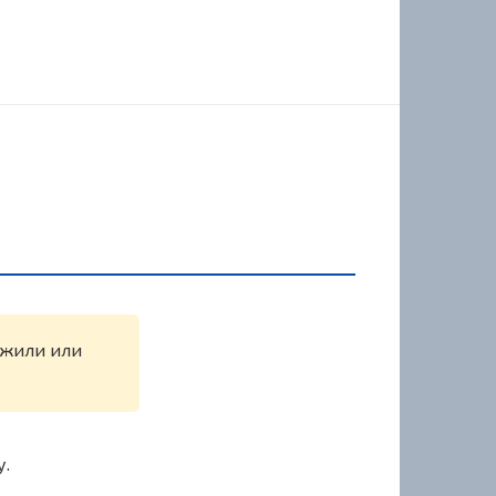
ужили или
у.