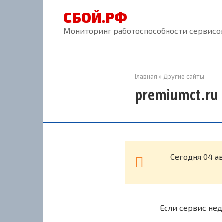
Перейти
СБОЙ.РФ
к
контенту
Мониторинг работоспособности сервисов
Главная
»
Другие сайты
premiumct.ru 
Cегодня 04 а
Если сервис нед