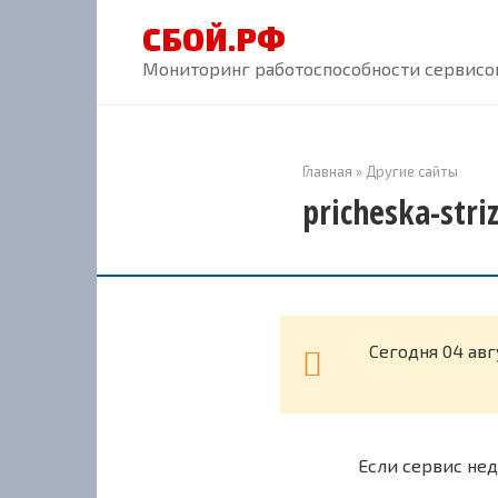
Перейти
СБОЙ.РФ
к
контенту
Мониторинг работоспособности сервисов
Главная
»
Другие сайты
pricheska-str
Cегодня 04 авг
Если сервис нед