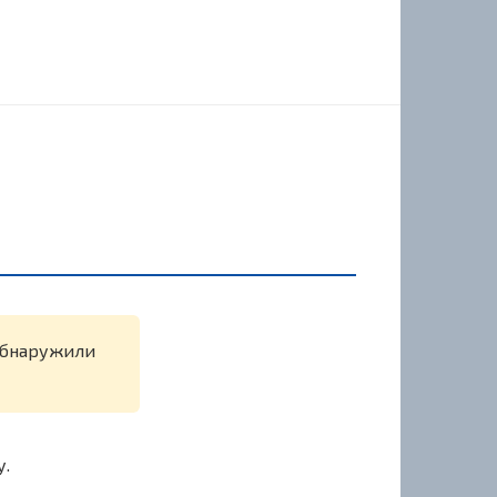
 обнаружили
у.