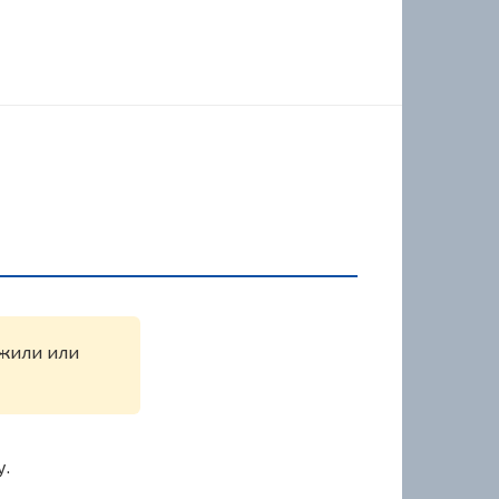
ужили или
у.