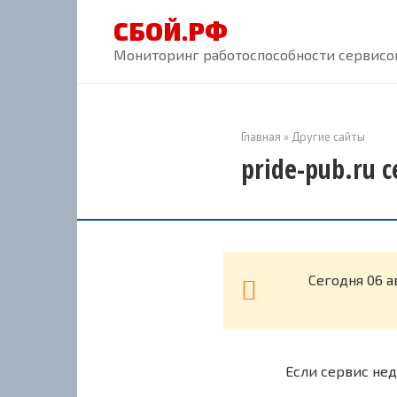
Перейти
СБОЙ.РФ
к
контенту
Мониторинг работоспособности сервисов
Главная
»
Другие сайты
pride-pub.ru 
Cегодня 06 а
Если сервис нед