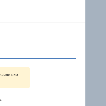
ружили или
у.