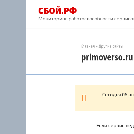
Перейти
СБОЙ.РФ
к
контенту
Мониторинг работоспособности сервисов
Главная
»
Другие сайты
primoverso.ru
Cегодня 06 а
Если сервис нед