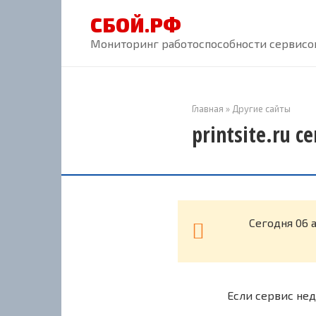
Перейти
СБОЙ.РФ
к
контенту
Мониторинг работоспособности сервисов
Главная
»
Другие сайты
printsite.ru 
Cегодня 06 
Если сервис нед