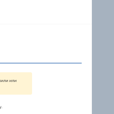
ужили или
у.