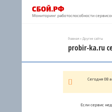
Перейти
СБОЙ.РФ
к
контенту
Мониторинг работоспособности сервисов
Главная
»
Другие сайты
probir-ka.ru 
Cегодня 08 а
Если сервис нед