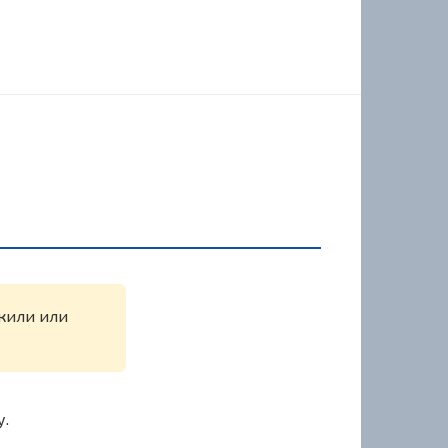
ужили или
у.