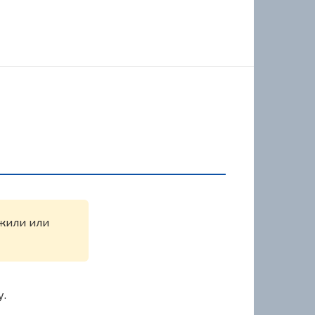
ужили или
у.