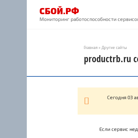
Перейти
СБОЙ.РФ
к
контенту
Мониторинг работоспособности сервисов
Главная
»
Другие сайты
productrb.ru 
Cегодня 03 а
Если сервис нед