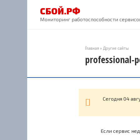
Перейти
СБОЙ.РФ
к
контенту
Мониторинг работоспособности сервисов
Главная
»
Другие сайты
professional-
Cегодня 04 авг
Если сервис нед