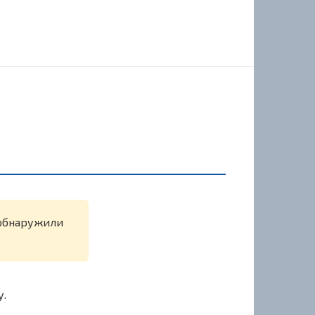
е обнаружили
у.