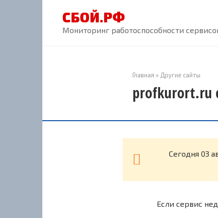
Перейти
СБОЙ.РФ
к
контенту
Мониторинг работоспособности сервисов
Главная
»
Другие сайты
profkurort.ru
Cегодня 03 а
Если сервис нед