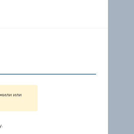
ужили или
у.