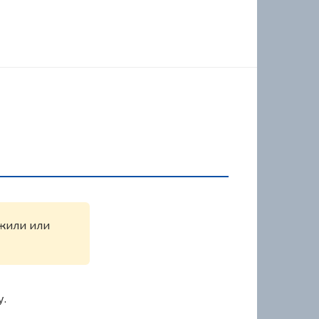
ужили или
у.