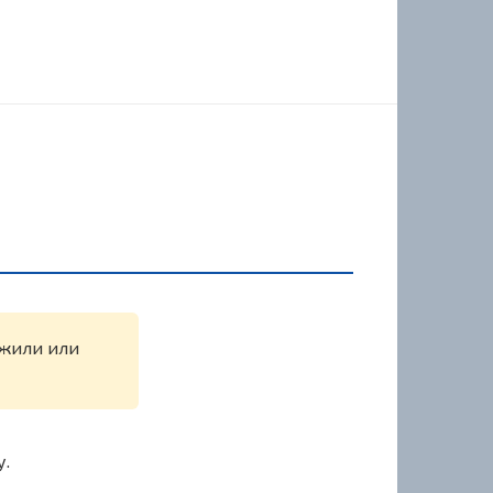
ужили или
у.