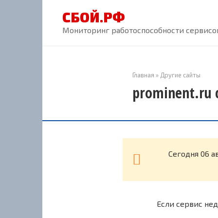
Перейти
СБОЙ.РФ
к
контенту
Мониторинг работоспособности сервисов
Главная
»
Другие сайты
prominent.ru 
Cегодня 06 а
Если сервис нед