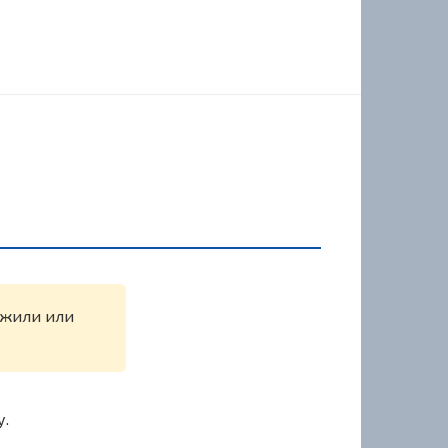
ужили или
у.