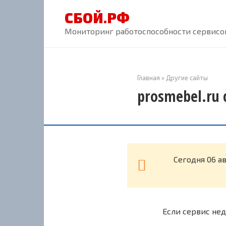
Перейти
СБОЙ.РФ
к
контенту
Мониторинг работоспособности сервисов
Главная
»
Другие сайты
prosmebel.ru 
Cегодня 06 а
Если сервис нед