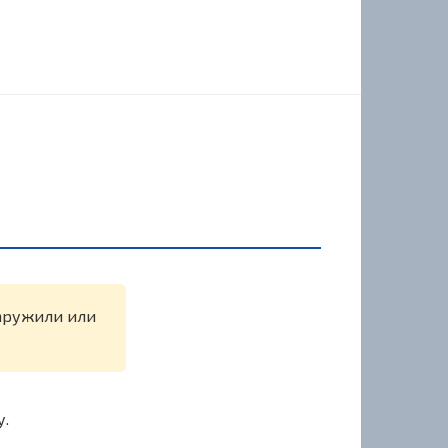
наружили или
у.