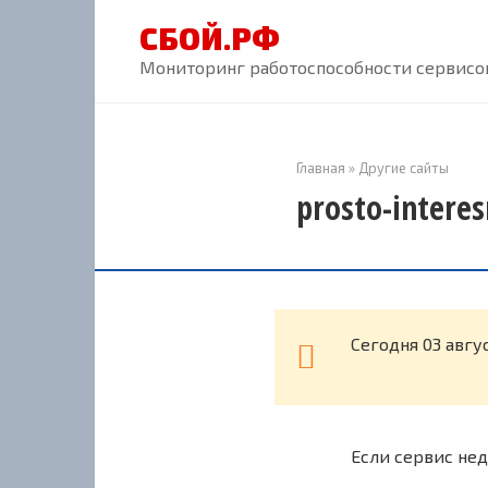
Перейти
СБОЙ.РФ
к
контенту
Мониторинг работоспособности сервисов
Главная
»
Другие сайты
prosto-intere
Cегодня 03 авгу
Если сервис нед