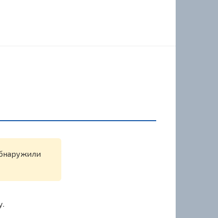
 обнаружили
у.