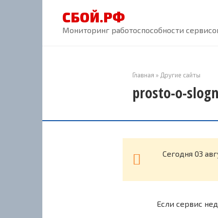
Перейти
СБОЙ.РФ
к
контенту
Мониторинг работоспособности сервисов
Главная
»
Другие сайты
prosto-o-slog
Cегодня 03 ав
Если сервис нед