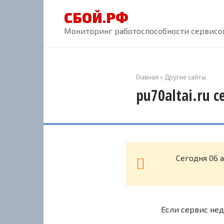
Перейти
СБОЙ.РФ
к
контенту
Мониторинг работоспособности сервисов
Главная
»
Другие сайты
pu70altai.ru 
Cегодня 06 а
Если сервис нед