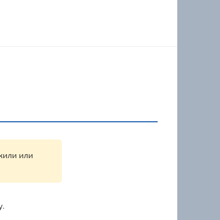
ужили или
у.