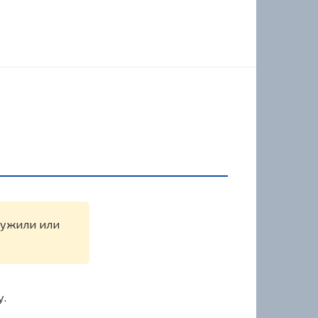
аружили или
у.