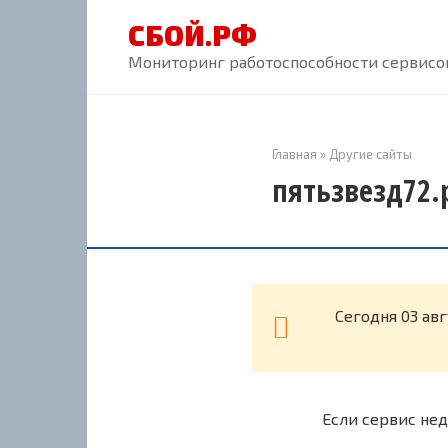
Перейти
СБОЙ.РФ
к
контенту
Мониторинг работоспособности сервисов
Главная
»
Другие сайты
пятьзвезд72.
Cегодня 03 ав
Если сервис нед