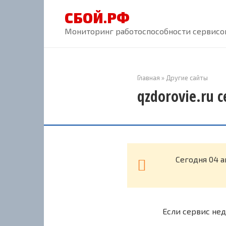
Перейти
СБОЙ.РФ
к
контенту
Мониторинг работоспособности сервисов
Главная
»
Другие сайты
qzdorovie.ru 
Cегодня 04 а
Если сервис нед