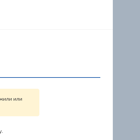
ужили или
у.