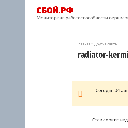
Перейти
СБОЙ.РФ
к
контенту
Мониторинг работоспособности сервисов
Главная
»
Другие сайты
radiator-kerm
Cегодня 04 авг
Если сервис нед