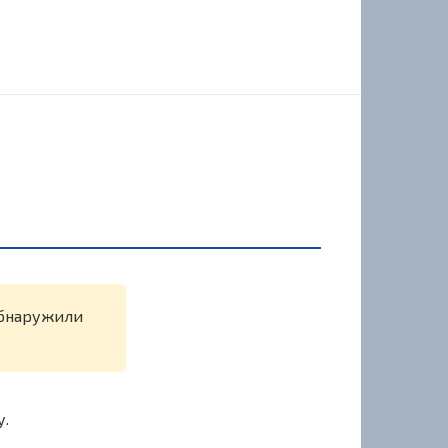
 обнаружили
у.