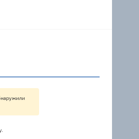
обнаружили
у.