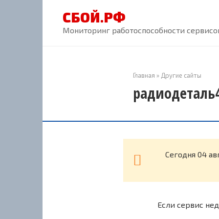
Перейти
СБОЙ.РФ
к
контенту
Мониторинг работоспособности сервисов
Главная
»
Другие сайты
радиодеталь4
Cегодня 04 ав
Если сервис нед