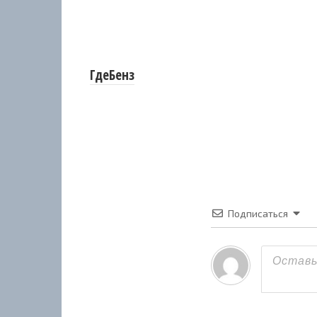
ГдеБенз
Подписаться