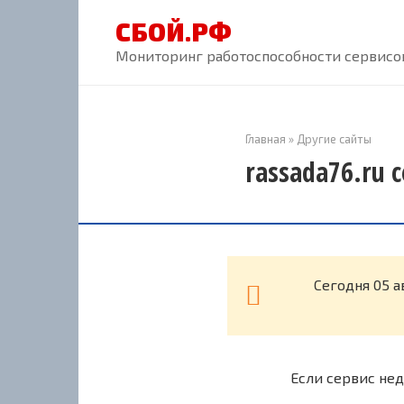
Перейти
СБОЙ.РФ
к
контенту
Мониторинг работоспособности сервисов
Главная
»
Другие сайты
rassada76.ru 
Cегодня 05 а
Если сервис нед