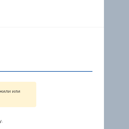
ужили или
у.