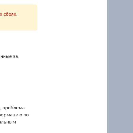
х сбоях.
анные за
, проблема
нформацию по
иальным