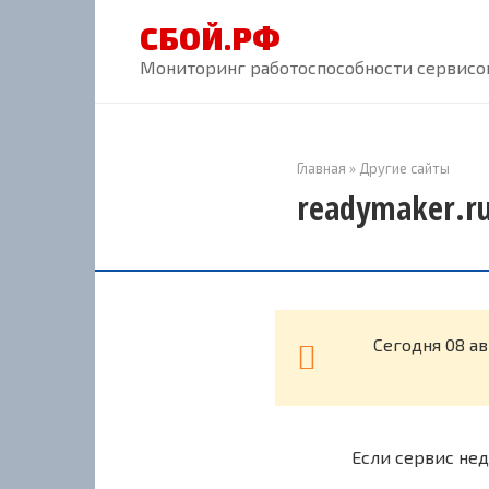
Перейти
СБОЙ.РФ
к
контенту
Мониторинг работоспособности сервисов
Главная
»
Другие сайты
readymaker.ru
Cегодня 08 а
Если сервис нед