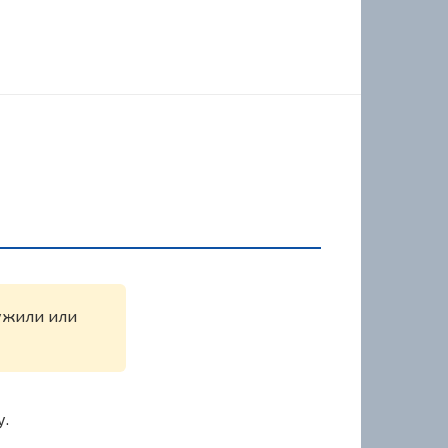
ружили или
у.