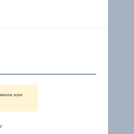
ужили или
у.