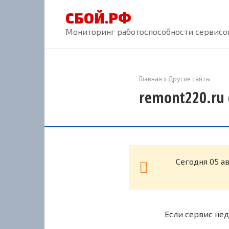
Перейти
СБОЙ.РФ
к
контенту
Мониторинг работоспособности сервисов
Главная
»
Другие сайты
remont220.ru 
Cегодня 05 а
Если сервис нед