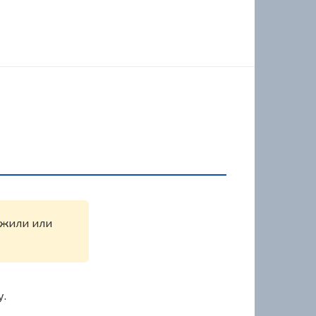
ружили или
у.