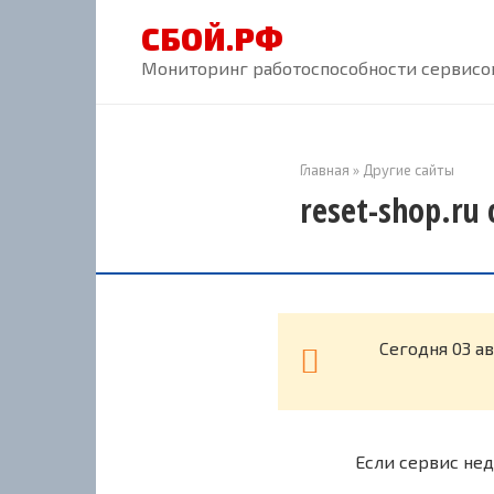
Перейти
СБОЙ.РФ
к
контенту
Мониторинг работоспособности сервисов
Главная
»
Другие сайты
reset-shop.ru
Cегодня 03 а
Если сервис нед