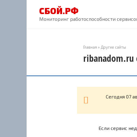
Перейти
СБОЙ.РФ
к
контенту
Мониторинг работоспособности сервисов
Главная
»
Другие сайты
ribanadom.ru 
Cегодня 07 а
Если сервис нед