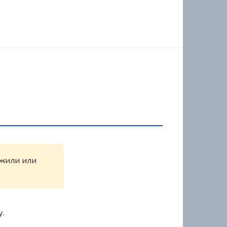
ужили или
у.