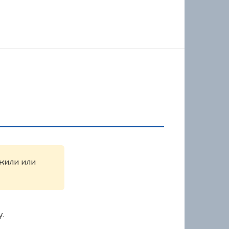
ужили или
у.