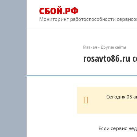
Перейти
СБОЙ.РФ
к
контенту
Мониторинг работоспособности сервисов
Главная
»
Другие сайты
rosavto86.ru 
Cегодня 05 а
Если сервис нед