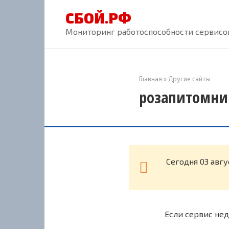
Перейти
СБОЙ.РФ
к
контенту
Мониторинг работоспособности сервисов
Главная
»
Другие сайты
розапитомник
Cегодня 03 авг
Если сервис нед