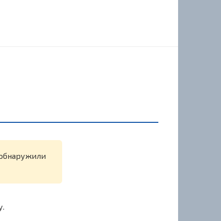
е обнаружили
у.