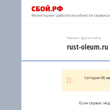
Перейти
СБОЙ.РФ
к
контенту
Мониторинг работоспособности сервисов
Главная
»
Другие сайты
rust-oleum.ru
Cегодня 06 а
Если сервис нед