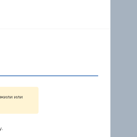
ружили или
у.