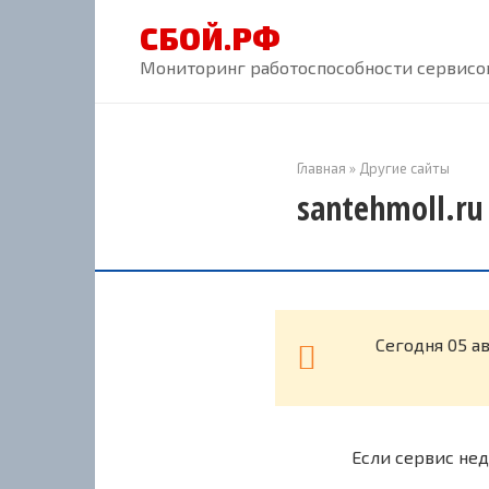
Перейти
СБОЙ.РФ
к
контенту
Мониторинг работоспособности сервисов
Главная
»
Другие сайты
santehmoll.ru
Cегодня 05 а
Если сервис нед