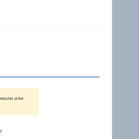
ружили или
у.