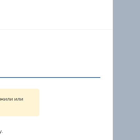
ружили или
у.