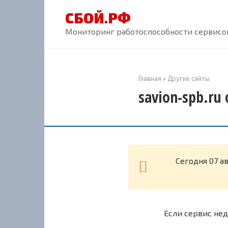
Перейти
СБОЙ.РФ
к
контенту
Мониторинг работоспособности сервисов
Главная
»
Другие сайты
savion-spb.ru
Cегодня 07 а
Если сервис нед